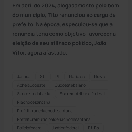
Em abril de 2024, alegadamente pelo bem
do município, Tito renunciou ao cargo de
prefeito. Na época, especulou-se que a
renúncia teria como objetivo favorecer a
eleição de seu afilhado político, João
Vítor, agora afastado.
Justiça
Stf
Pf
Notícias
News
Acheisudoeste
Sudoestebaiano
Sudoestedabahia
Supremotribunalfederal
Riachodesantana
Prefeituraderiachodesantana
Prefeituramunicipalderiachodesantana
Políciafederal
Justiçafederal
Pf-Ba