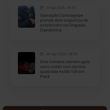
Matina
(71)
01 Ago 2026 / 18:30
Operação Contragolpe
prende dois suspeitos de
Mortugaba
(31)
estelionato na Chapada
Diamantina
Mundo
(436)
Oliveira dos Brejinhos
(67)
06 Ago 2026 / 08:00
Palmas de Monte Alto
(260)
Dois homens morrem após
carro colidir com carreta
quebrada na BA-148 em
Paramirim
(342)
Piatã
Pindaí
(103)
Piripá
(90)