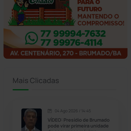
Ibipitanga
(116)
Ibitiara
(32)
Igaporã
(218)
Ituaçu
(256)
Iuiu
(173)
Mais Clicadas
Jacaraci
(97)
Jequié
(314)
04 Ago 2026 / 14:45
VÍDEO: Presídio de Brumado
pode virar primeira unidade
Jussiape
(97)