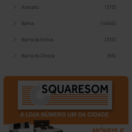
Aracatu
(373)
Bahia
(14545)
Barra da Estiva
(333)
Barra do Choça
(65)
Belo Campo
(57)
Bom Jesus da Lapa
(506)
Boquira
(152)
Botuporã
(72)