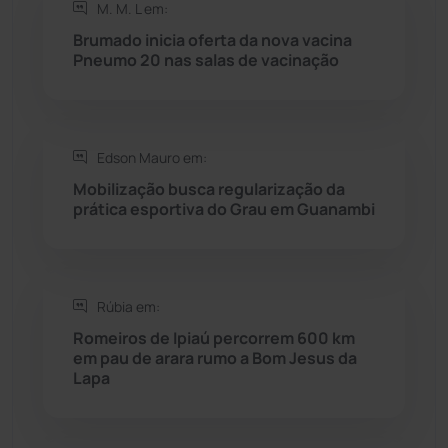
M. M. L em:
Rio do Antônio
(203)
Brumado inicia oferta da nova vacina
Pneumo 20 nas salas de vacinação
Rio do Pires
(98)
Saúde
(2427)
Edson Mauro em:
Seabra
(50)
Mobilização busca regularização da
prática esportiva do Grau em Guanambi
Sebastião Laranjeiras
(96)
Sítio do Mato
(42)
Rúbia em:
Romeiros de Ipiaú percorrem 600 km
Sudoeste Baiano
(1530)
em pau de arara rumo a Bom Jesus da
Lapa
Tanhaçu
(426)