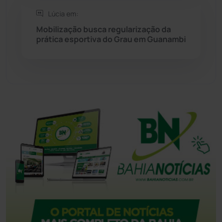
Tanque Novo
(126)
Lúcia em:
Mobilização busca regularização da
Tecnologia
(12)
prática esportiva do Grau em Guanambi
Urandi
(157)
Vitória da Conquista
(2514)