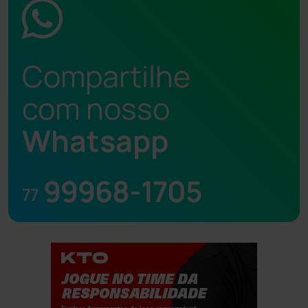
Compartilhe
com nosso
Whatsapp
99968-1705
77