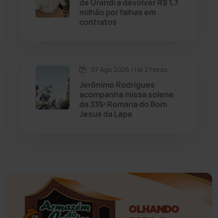
de Urandi a devolver R$ 1,7
milhão por falhas em
contratos
Érico Cardoso
(82)
Esportes
(522)
07 Ago 2026 / Há 2 horas
Eventos
(24)
Jerônimo Rodrigues
acompanha missa solene
da 335ª Romaria do Bom
Feira da Mata
(23)
Jesus da Lapa
Guajeru
(130)
Guanambi
(3496)
Ibiassucê
(167)
Ibicoara
(221)