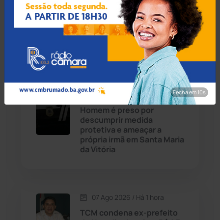
07 Ago 2026 / Há 49 min
Carinhanha
(299)
Joias de R$ 40 mil furtadas
em Guanambi são
Caturama
(65)
recuperadas após anúncio
nas redes sociais
Chapada Diamantina
(430)
Condeúba
(133)
Fecha em 8s
07 Ago 2026 / Há 1 hora
Homem é preso por
Contendas do Sincorá
(79)
descumprir medida
protetiva e ameaçar a
Cordeiros
(49)
própria irmã em Santa Maria
da Vitória
Dom Basílio
(391)
Economia
(1235)
07 Ago 2026 / Há 1 hora
TCM condena ex-prefeito
Educação
(232)