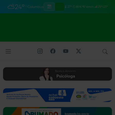
⛅
24°
Columbus
27°
85%
4km/h
29°/23°