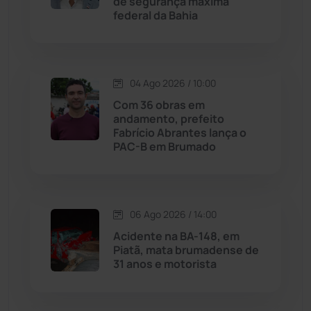
de segurança máxima
federal da Bahia
Justiça
(1467)
Lagoa Real
(182)
04 Ago 2026 / 10:00
Licínio de Almeida
(118)
Com 36 obras em
andamento, prefeito
Fabrício Abrantes lança o
Livramento de Nossa...
(1338)
PAC-B em Brumado
Macaúbas
(714)
06 Ago 2026 / 14:00
Maetinga
(101)
Acidente na BA-148, em
Piatã, mata brumadense de
Malhada
(82)
31 anos e motorista
Malhada de Pedras
(507)