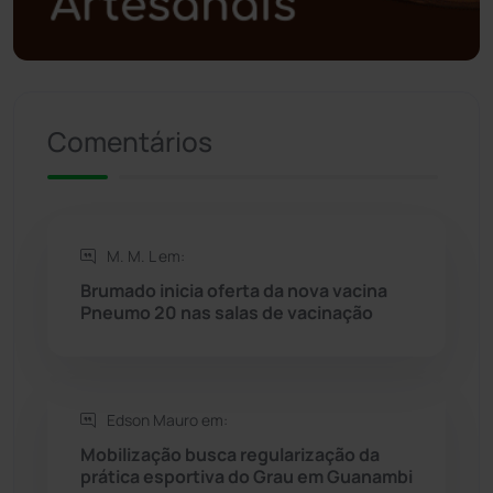
Política
(03)
Presidente Jânio Qu...
(125)
Comentários
Riacho de Santana
(309)
Rio de Contas
(410)
M. M. L em:
Rio do Antônio
(203)
Brumado inicia oferta da nova vacina
Pneumo 20 nas salas de vacinação
Rio do Pires
(98)
Saúde
(2427)
Edson Mauro em:
Seabra
(50)
Mobilização busca regularização da
prática esportiva do Grau em Guanambi