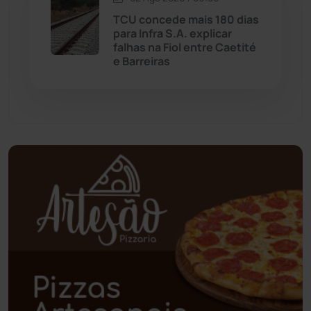
Palmas de Monte Alto
(260)
TCU concede mais 180 dias
para Infra S.A. explicar
falhas na Fiol entre Caetité
Paramirim
(342)
e Barreiras
Pindaí
(103)
Piripá
(90)
Planalto
(59)
Poções
(182)
Polícia Civil
(57)
Polícia Militar
(27)