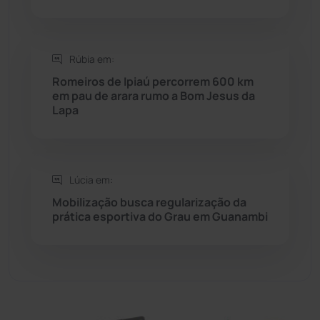
Sebastião Laranjeiras
(96)
Sítio do Mato
(42)
Rúbia em:
Romeiros de Ipiaú percorrem 600 km
Sudoeste Baiano
(1530)
em pau de arara rumo a Bom Jesus da
Lapa
Tanhaçu
(426)
Tanque Novo
(126)
Lúcia em:
Mobilização busca regularização da
Tecnologia
(12)
prática esportiva do Grau em Guanambi
Urandi
(156)
Vitória da Conquista
(2514)