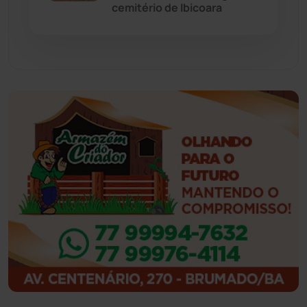
cemitério de Ibicoara
Guajeru
(130)
Guanambi
(3495)
Ibiassucê
(167)
Ibicoara
(221)
Ibipitanga
(116)
Ibitiara
(32)
Igaporã
(218)
Ituaçu
(256)