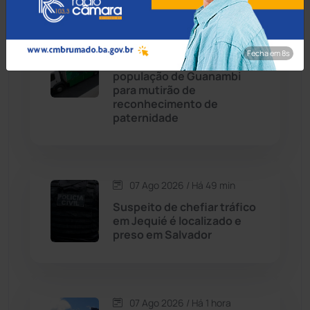
Caetité
(1504)
07 Ago 2026 / Há 19 min
Candiba
(157)
Fecha em 7s
Defensora convoca
população de Guanambi
Cândido Sales
(121)
para mutirão de
reconhecimento de
paternidade
Caraíbas
(103)
Carinhanha
(299)
07 Ago 2026 / Há 49 min
Caturama
(65)
Suspeito de chefiar tráfico
em Jequié é localizado e
preso em Salvador
Chapada Diamantina
(430)
Condeúba
(133)
07 Ago 2026 / Há 1 hora