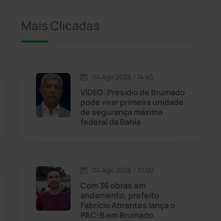
Iuiu
(173)
Mais Clicadas
Jacaraci
(97)
Jequié
(314)
04 Ago 2026 / 14:45
VÍDEO: Presídio de Brumado
pode virar primeira unidade
Jussiape
(97)
de segurança máxima
federal da Bahia
Justiça
(1466)
Lagoa Real
(182)
04 Ago 2026 / 10:00
Licínio de Almeida
(118)
Com 36 obras em
andamento, prefeito
Fabrício Abrantes lança o
Livramento de Nossa...
(1338)
PAC-B em Brumado