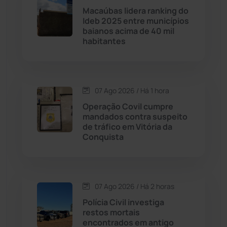
Contendas do Sincorá
(79)
Macaúbas lidera ranking do
Ideb 2025 entre municípios
Cordeiros
(49)
baianos acima de 40 mil
habitantes
Dom Basílio
(391)
Economia
(1235)
07 Ago 2026 / Há 1 hora
Operação Covil cumpre
Educação
(232)
mandados contra suspeito
de tráfico em Vitória da
Conquista
Érico Cardoso
(82)
Esportes
(522)
07 Ago 2026 / Há 2 horas
Eventos
(24)
Polícia Civil investiga
restos mortais
encontrados em antigo
Feira da Mata
(23)