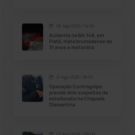
Macaúbas
(714)
06 Ago 2026 / 14:00
Maetinga
(101)
Acidente na BA-148, em
Piatã, mata brumadense de
Malhada
(82)
31 anos e motorista
Malhada de Pedras
(507)
Matina
(71)
01 Ago 2026 / 18:30
Operação Contragolpe
prende dois suspeitos de
Mortugaba
(31)
estelionato na Chapada
Diamantina
Mundo
(436)
Oliveira dos Brejinhos
(67)
02 Ago 2026 / 09:00