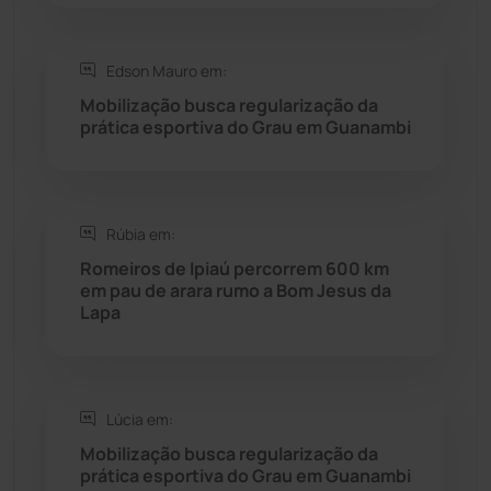
Saúde
(2427)
Edson Mauro em:
Mobilização busca regularização da
Seabra
(50)
prática esportiva do Grau em Guanambi
Sebastião Laranjeiras
(96)
Rúbia em:
Sítio do Mato
(42)
Romeiros de Ipiaú percorrem 600 km
em pau de arara rumo a Bom Jesus da
Sudoeste Baiano
(1530)
Lapa
Tanhaçu
(425)
Tanque Novo
(126)
Lúcia em:
Mobilização busca regularização da
prática esportiva do Grau em Guanambi
Tecnologia
(12)