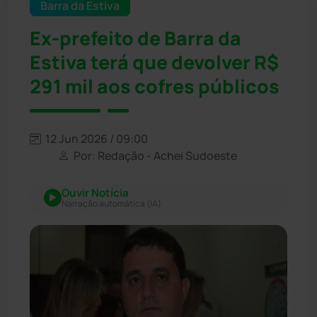
Barra da Estiva
Ex-prefeito de Barra da
Estiva terá que devolver R$
291 mil aos cofres públicos
12 Jun 2026 / 09:00
Por: Redação - Achei Sudoeste
Ouvir Notícia
Narração automática (IA)