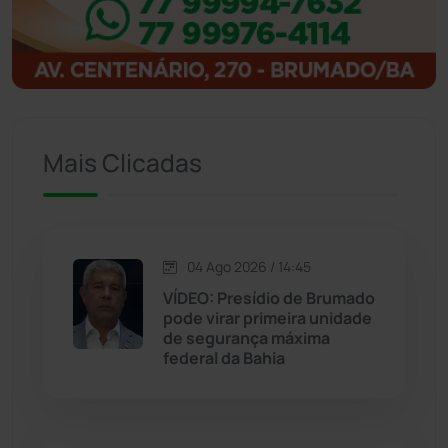
Ibitiara
(32)
Igaporã
(218)
Ituaçu
(256)
Mais Clicadas
Iuiu
(173)
Jacaraci
(97)
04 Ago 2026 / 14:45
VÍDEO: Presídio de Brumado
Jequié
(313)
pode virar primeira unidade
de segurança máxima
federal da Bahia
Jussiape
(97)
Justiça
(1466)