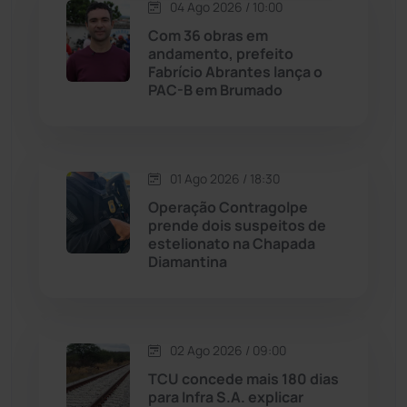
04 Ago 2026 / 10:00
Lagoa Real
(182)
Com 36 obras em
andamento, prefeito
Licínio de Almeida
(118)
Fabrício Abrantes lança o
PAC-B em Brumado
Livramento de Nossa...
(1338)
Macaúbas
(713)
01 Ago 2026 / 18:30
Operação Contragolpe
Maetinga
(101)
prende dois suspeitos de
estelionato na Chapada
Diamantina
Malhada
(82)
Malhada de Pedras
(507)
02 Ago 2026 / 09:00
Matina
(71)
TCU concede mais 180 dias
para Infra S.A. explicar