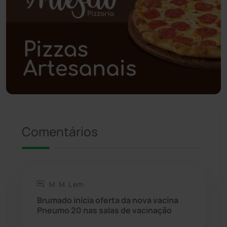
Poções
(182)
Polícia Civil
(57)
Polícia Militar
(27)
Política
(03)
Presidente Jânio Qu...
(125)
Comentários
Riacho de Santana
(309)
Rio de Contas
(410)
M. M. L em:
Rio do Antônio
(203)
Brumado inicia oferta da nova vacina
Pneumo 20 nas salas de vacinação
Rio do Pires
(98)