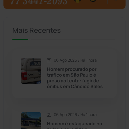
Caculé
(696)
Mais Recentes
Caetanos
(47)
Caetité
(1504)
06 Ago 2026 / Há 1 hora
Candiba
(157)
Homem procurado por
tráfico em São Paulo é
Cândido Sales
(121)
preso ao tentar fugir de
ônibus em Cândido Sales
Caraíbas
(103)
Carinhanha
(299)
06 Ago 2026 / Há 1 hora
Homem é esfaqueado no
Caturama
(65)