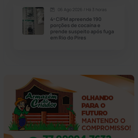
06 Ago 2026 / Há 3 horas
Esportes
(522)
4ª CIPM apreende 190
porções de cocaína e
Eventos
(24)
prende suspeito após fuga
em Rio do Pires
Feira da Mata
(23)
Guajeru
(130)
Guanambi
(3494)
Ibiassucê
(167)
Ibicoara
(220)
Ibipitanga
(116)