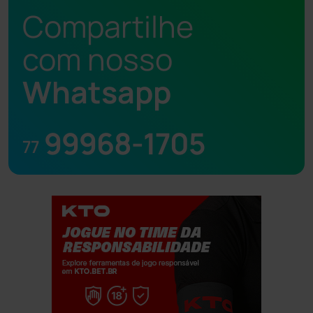
Compartilhe
com nosso
Whatsapp
99968-1705
77