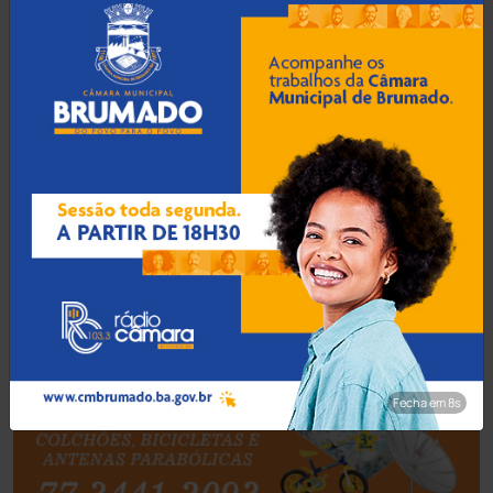
Bahia
(14545)
Barra da Estiva
(333)
Barra do Choça
(65)
Belo Campo
(57)
Bom Jesus da Lapa
(505)
Boquira
(152)
Botuporã
(72)
Fecha em 7s
Brasil
(7679)
Brumado
(31955)