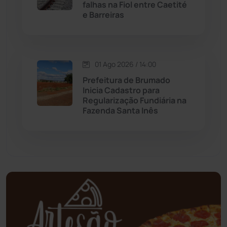
falhas na Fiol entre Caetité
Mortugaba
(31)
e Barreiras
Mundo
(436)
Oliveira dos Brejinhos
(67)
01 Ago 2026 / 14:00
Prefeitura de Brumado
Palmas de Monte Alto
(260)
Inicia Cadastro para
Regularização Fundiária na
Fazenda Santa Inês
Paramirim
(342)
Pindaí
(103)
Piripá
(90)
Planalto
(59)