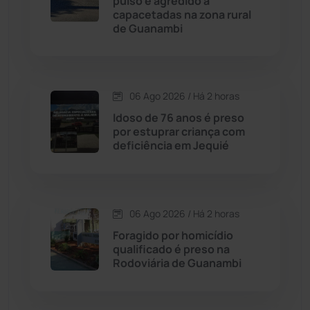
pulso e agredido a
capacetadas na zona rural
de Guanambi
Chapada Diamantina
(430)
Condeúba
(133)
06 Ago 2026 / Há 2 horas
Contendas do Sincorá
(79)
Idoso de 76 anos é preso
por estuprar criança com
Cordeiros
(49)
deficiência em Jequié
Dom Basílio
(391)
06 Ago 2026 / Há 2 horas
Economia
(1235)
Foragido por homicídio
qualificado é preso na
Educação
(232)
Rodoviária de Guanambi
Érico Cardoso
(82)